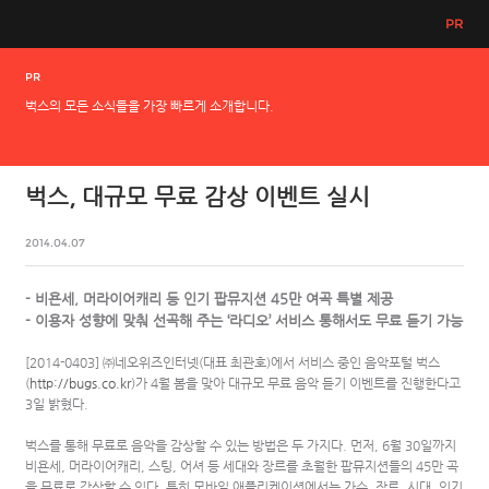
PR
PR
벅스의 모든 소식들을 가장 빠르게 소개합니다.
벅스, 대규모 무료 감상 이벤트 실시
2014.04.07
- 비욘세, 머라이어캐리 등 인기 팝뮤지션 45만 여곡 특별 제공
- 이용자 성향에 맞춰 선곡해 주는 ‘라디오’ 서비스 통해서도 무료 듣기 가능
[2014-0403] ㈜네오위즈인터넷(대표 최관호)에서 서비스 중인 음악포털 벅스
(
http://bugs.co.kr
)가 4월 봄을 맞아 대규모 무료 음악 듣기 이벤트를 진행한다고
3일 밝혔다.
벅스를 통해 무료로 음악을 감상할 수 있는 방법은 두 가지다. 먼저, 6월 30일까지
비욘세, 머라이어캐리, 스팅, 어셔 등 세대와 장르를 초월한 팝뮤지션들의 45만 곡
을 무료로 감상할 수 있다. 특히 모바일 애플리케이션에서는 가수, 장르, 시대, 인기