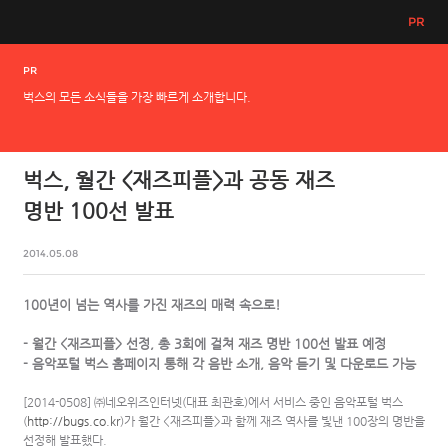
PR
PR
벅스의 모든 소식들을 가장 빠르게 소개합니다.
벅스, 월간 <재즈피플>과 공동 재즈
명반 100선 발표
2014.05.08
100년이 넘는 역사를 가진 재즈의 매력 속으로!
- 월간 <재즈피플> 선정, 총 3회에 걸쳐 재즈 명반 100선 발표 예정
- 음악포털 벅스 홈페이지 통해 각 음반 소개, 음악 듣기 및 다운로드 가능
[2014-0508] ㈜네오위즈인터넷(대표 최관호)에서 서비스 중인 음악포털 벅스
(
http://bugs.co.kr
)가 월간 <재즈피플>과 함께 재즈 역사를 빛낸 100장의 명반을
선정해 발표했다.