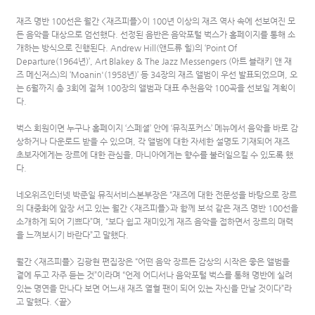
재즈 명반 100선은 월간 <재즈피플>이 100년 이상의 재즈 역사 속에 선보여진 모
든 음악을 대상으로 엄선했다. 선정된 음반은 음악포털 벅스가 홈페이지를 통해 소
개하는 방식으로 진행된다. Andrew Hill(앤드류 힐)의 ‘Point Of
Departure(1964년)’, Art Blakey & The Jazz Messengers (아트 블래키 앤 재
즈 메신저스)의 ‘Moanin'(1958년)’ 등 34장의 재즈 앨범이 우선 발표되었으며, 오
는 6월까지 총 3회에 걸쳐 100장의 앨범과 대표 추천음악 100곡을 선보일 계획이
다.
벅스 회원이면 누구나 홈페이지 ‘스페셜’ 안에 ‘뮤직포커스’ 메뉴에서 음악을 바로 감
상하거나 다운로드 받을 수 있으며, 각 앨범에 대한 자세한 설명도 기재되어 재즈
초보자에게는 장르에 대한 관심을, 마니아에게는 향수를 불러일으킬 수 있도록 했
다.
네오위즈인터넷 박준일 뮤직서비스본부장은 “재즈에 대한 전문성을 바탕으로 장르
의 대중화에 앞장 서고 있는 월간 <재즈피플>과 함께 보석 같은 재즈 명반 100선을
소개하게 되어 기쁘다”며, “보다 쉽고 재미있게 재즈 음악을 접하면서 장르의 매력
을 느껴보시기 바란다”고 말했다.
월간 <재즈피플> 김광현 편집장은 “어떤 음악 장르든 감상의 시작은 좋은 앨범을
곁에 두고 자주 듣는 것”이라며 “언제 어디서나 음악포털 벅스를 통해 명반에 실려
있는 명연을 만나다 보면 어느새 재즈 열혈 팬이 되어 있는 자신을 만날 것이다”라
고 말했다. <끝>