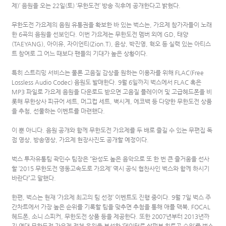
제)’ 음원을 오는 22일(토) ‘무한도전’ 방송 직후에 공개한다고 밝혔다.
무한도전 가요제의 음원 유통권을 확보한 바 있는 벅스는, 가요제 참가자들이 노래
한 6곡의 음원을 선보인다. 이번 가요제는 무한도전 멤버 외에 GD, 태양
(TAEYANG), 아이유, 자이언티(Zion.T), 윤상, 박진영, 혁오 등 실력 있는 아티스
트 참여로 그 어느 때보다 팬들의 기대가 높은 상황이다.
특히 스트리밍 서비스는 물론 고음질 감상을 원하는 이용자를 위해 FLAC(Free
Lossless Audio Codec) 음원도 발매한다. 9월 6일까지 벅스에서 FLAC 혹은
MP3 파일로 가요제 음원을 다운로드 받으면 고음질 플레이어 및 고급헤드폰을 비
롯해 무한상사 피규어 세트, 머그컵 세트, 벽시계, 에코백 등 다양한 무한도전 상품
을 추첨, 선물하는 이벤트를 마련했다.
이 뿐 아니다. 음원 공개와 함께 무한도전 가요제를 두 배로 즐길 수 있는 무편집 독
점 영상, 방송영상, 가요제 현장사진도 공개할 예정이다.
벅스 투자유통팀 곽민수 팀장은 “완성도 높은 음악으로 또 한 번 큰 즐거움을 선사
할 ‘2015 무한도전 영동고속도로 가요제’ 역시 공식 협찬사인 벅스와 함께 하시기
바란다”고 말했다.
한편, 벅스는 현재 ‘가요제 최고의 팀 선정’ 이벤트도 진행 중이다. 9월 7일 벅스 주
간차트에서 가장 높은 순위를 기록할 팀을 맞추면 추첨을 통해 애플 맥북, FOCAL
헤드폰, 소니 스피커, 무한도전 상품 등을 제공한다. 또한 2007년부터 2013년까