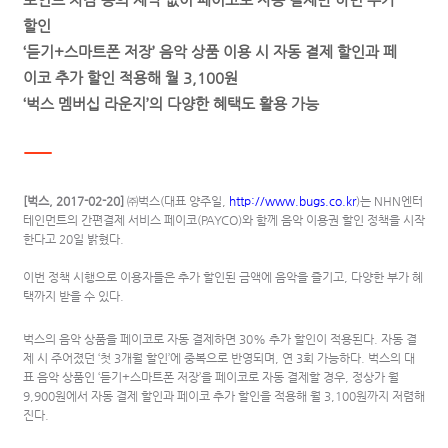
포인트 차감 등의 제약 없이 페이코로 자동 결제만 하면 추가
할인
‘
듣기
+
스마트폰 저장
’
음악 상품 이용 시 자동 결제 할인과 페
이코 추가 할인 적용해 월
3,100
원
‘
벅스 멤버십 라운지
’
의 다양한 혜택도 활용 가능
ㅡ
[
벅스
, 2017-02-20]
㈜벅스
(
대표 양주일
,
http://www.bugs.co.kr
)
는
NHN
엔터
테인먼트의 간편결제 서비스 페이코
(PAYCO)
와 함께 음악 이용권 할인 정책을 시작
한다고
20
일 밝혔다
.
이번 정책 시행으로 이용자들은 추가 할인된 금액에 음악을 즐기고
,
다양한 부가 혜
택까지 받을 수 있다
.
벅스의 음악 상품을 페이코로 자동 결제하면
30%
추가 할인이 적용된다
.
자동 결
제 시 주어졌던
‘
첫
3
개월 할인
’
에 중복으로 반영되며
,
연
3
회 가능하다
.
벅스의 대
표 음악 상품인
‘
듣기
+
스마트폰 저장
’
을 페이코로 자동 결제할 경우
,
정상가 월
9,900
원에서 자동 결제 할인과 페이코 추가 할인을 적용해 월
3,100
원까지 저렴해
진다
.