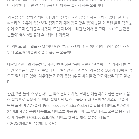
이 자리했다. 다만 전주의 5곡에 비해서는 열기가 식은 모습이다.
‘겨울왕국’의 왕좌 자리에 K-POP의 신곡이 호시탐탐 기회를 노리고 있다. 걸그룹
씨스타의 소유와 힙합 보컬 정기고가 함께 입을 맞춘 ‘썸’이 2월 초 음원 발표 직후 2
위에 오르며 인기를 과시했다. 또한 허각이 노래한 별에서 온 그대 OST ‘오늘 같은
눈물이’ 역시 5일 공개 후 3위에 위치했다.
이 외에도 최근 발표한 M(이민우)의 ‘Taxi’가 5위, B.A.P(비에이피)의 ‘1004’가 9
위에 오르며 ‘겨울왕국’을 위협하는 모습이다.
네오위즈인터넷 김봉환 뮤직컨텐츠 팀장은 “봄이 오면서 ‘겨울왕국’의 기세가 한 풀
꺾인 모습을 보였던 한 주였다”며, “실시간 차트에서도 ‘겨울왕국’ OST가 10위권 밖
으로 밀려나고 있어, 차주에는 가요가 종합 1위를 차지할 것으로 예상된다”고 말했
다.
한편, 2월 둘째 주 주간차트는 벅스 홈페이지 및 모바일 애플리케이션을 통해 고음
질 음원으로 감상할 수 있다. 음악포털 벅스는 국내 최대규모인 70만곡의 고음질
원음 포맷 ‘FLAC’(플랙, Free Lossless Audio Codec)을 확보해 16비트 FLAC과
24비트 FLAC 음원 다운로드 서비스를 제공 중이며, 모바일에서도 고품질 음악 감
상이 가능한 320Kbps 스트리밍 서비스 및 음질 향상 솔루션 ‘래드손
(RADSONE)’을 적용했다. <끝>