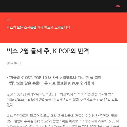
PR
PR
벅스의 모든 소식들을 가장 빠르게 소개합니다.
벅스 2월 둘째 주, K-POP의 반격
2014.02.12
- ‘겨울왕국’ OST, TOP 10 내 3곡 진입했으나 기세 한 풀 꺾여
- ‘썸’, ‘오늘 같은 눈물이’ 등 새로 발표한 K-POP 인기몰이
[2014-0212] ㈜네오위즈인터넷(대표 최관호)에서 서비스 중인 음악포털 벅스
(
http://bugs.co.kr
)가 2월 둘째 주(집계 3일~10일) 주간차트 순위를 12일 발표
했다.
벅스 주간차트에 따르면 디즈니 영화 ‘겨울왕국’의 저력이 이어진 한 주였다. 영화
OST 앨범에 수록된 ‘Let It Go’가 종합 1위를 차지했으며 ‘Do You Want To Build
A Snowman?’ 4위, ‘Love Is An Open Door’ 8위 등 TOP 10에 3곡의 관련 음원